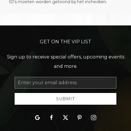
ID's moeten worden getoond bij het inchecken.
GET ON THE VIP LIST
Sign up to receive special offers, upcoming events
and more.
Email
Address
SUBMIT
google
facebook
twitter
pinterest
instagram